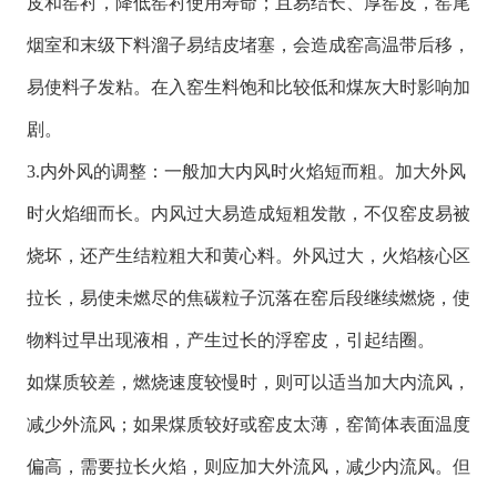
皮和窑衬，降低窑衬使用寿命；且易结长、厚窑皮，窑尾
烟室和末级下料溜子易结皮堵塞，会造成窑高温带后移，
易使料子发粘。在入窑生料饱和比较低和煤灰大时影响加
剧。
3.内外风的调整：一般加大内风时火焰短而粗。加大外风
时火焰细而长。内风过大易造成短粗发散，不仅窑皮易被
烧坏，还产生结粒粗大和黄心料。外风过大，火焰核心区
拉长，易使未燃尽的焦碳粒子沉落在窑后段继续燃烧，使
物料过早出现液相，产生过长的浮窑皮，引起结圈。
如煤质较差，燃烧速度较慢时，则可以适当加大内流风，
减少外流风；如果煤质较好或窑皮太薄，窑简体表面温度
偏高，需要拉长火焰，则应加大外流风，减少内流风。但