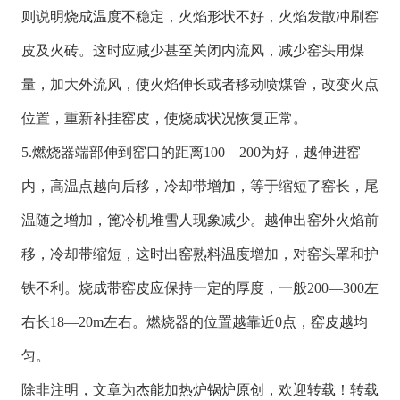
则说明烧成温度不稳定，火焰形状不好，火焰发散冲刷窑
皮及火砖。这时应减少甚至关闭内流风，减少窑头用煤
量，加大外流风，使火焰伸长或者移动喷煤管，改变火点
位置，重新补挂窑皮，使烧成状况恢复正常。
5.燃烧器端部伸到窑口的距离100—200为好，越伸进窑
内，高温点越向后移，冷却带增加，等于缩短了窑长，尾
温随之增加，篦冷机堆雪人现象减少。越伸出窑外火焰前
移，冷却带缩短，这时出窑熟料温度增加，对窑头罩和护
铁不利。烧成带窑皮应保持一定的厚度，一般200—300左
右长18—20m左右。燃烧器的位置越靠近0点，窑皮越均
匀。
除非注明，文章为杰能加热炉锅炉原创，欢迎转载！转载