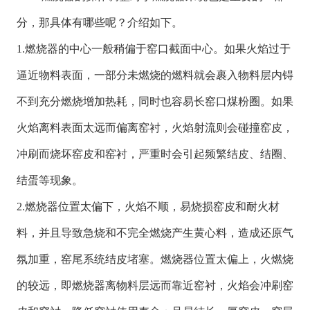
分，那具体有哪些呢？介绍如下。
1.燃烧器的中心一般稍偏于窑口截面中心。如果火焰过于
逼近物料表面，一部分未燃烧的燃料就会裹入物料层内锝
不到充分燃烧增加热耗，同时也容易长窑口煤粉圈。如果
火焰离料表面太远而偏离窑衬，火焰射流则会碰撞窑皮，
冲刷而烧坏窑皮和窑衬，严重时会引起频繁结皮、结圈、
结蛋等现象。
2.燃烧器位置太偏下，火焰不顺，易烧损窑皮和耐火材
料，并且导致急烧和不完全燃烧产生黄心料，造成还原气
氛加重，窑尾系统结皮堵塞。燃烧器位置太偏上，火燃烧
的较远，即燃烧器离物料层远而靠近窑衬，火焰会冲刷窑