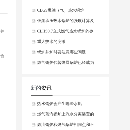
CLGS燃油（气）热水锅炉
低氮承压热水锅炉的强度计算及
CLHS0.7立式燃气热水锅炉的参
度并
数
重大技术的突破
锅炉并炉时要注意哪些问题
混合
燃气锅炉代替燃煤锅炉已经成为
必然的发展趋势
新的
资讯
热水锅炉会产生哪些水垢
燃气蒸汽锅炉上汽水分离装置的
工作原理是什么呢？
燃油锅炉和燃气锅炉相同点和不