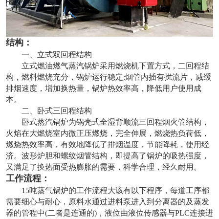
结构：
一、立式双回程结构
立式燃油燃气蒸汽锅炉采用燃烧机下置方式，二回程结
构，燃料燃烧充分，锅炉运行稳定;烟管内插有扰流片，减缓
排烟速度，增加换热量，锅炉热效率高，降低用户使用成
本。
二、卧式三回程结构
卧式蒸汽锅炉为锅壳式全湿背顺流三回程烟火管结构，
火焰在大燃烧室内微正压燃烧，完全伸展，燃烧热负荷低，
燃烧热效率高，有效地降低了排烟温度，节能降耗，使用经
济。波形炉胆和螺纹烟管结构，即提高了锅炉的吸热强度，
又满足了换热面受热膨胀的需要，科学合理，经久耐用。
工作流程：
15吨蒸气锅炉的工作流程大该有以下程序，每道工序都
需要细心与耐心，原料水通过进料泵进入到分离器的及蒸发
器的管程中(二者是连通的)，液位由液位传感器与PLC连接进