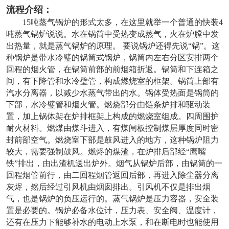
流程介绍：
15吨蒸气锅炉的形式太多，在这里就举一个普通的快装4
吨蒸气锅炉说说。水在锅筒中受热变成蒸气，火在炉膛中发
出热量，就是蒸气锅炉的原理。 要说锅炉还得先说“锅”。这
种锅炉是带水冷璧的锅筒式锅炉，锅筒内左右分区安排两个
回程的烟火管，在锅筒前部的前烟箱折返。锅筒和下连箱之
间，有下降管和水冷璧管，构成燃烧室的框架。锅筒上部有
汽水分离器，以减少水蒸气带出的水。锅体受热面是锅筒的
下部，水冷璧管和烟火管。燃烧部分由链条炉排和驱动装
置，加上锅体架在炉排框架上构成的燃烧室组成。四周围护
耐火材料。燃煤由煤斗进入，有煤闸板控制煤层厚度同时密
封前部空气。燃烧室下部是鼓风进入的地方，这种锅炉阻力
较大，需要强制鼓风。燃烬的煤渣，在炉排后部经“鹰嘴
铁”排出，由出渣机送出炉外。烟气从锅炉后部，由锅筒的一
回程烟管前行，由二回程烟管返回后部，再进入除尘器分离
灰烬，然后经过引风机由烟囱排出。引风机不仅是排出烟
气，也是锅炉的负压运行的。蒸气锅炉是压力容器，安全装
置是必要的。锅炉必备水位计，压力表、安全阀、温度计，
还有在压力下能够补水的电动上水泵，和在断电时也能使用