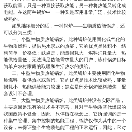
获取能量，只是一种直接获取热能，另一种将热能又转化成
电能。在这两种锅炉中，一种又是应用非常广泛，技术比较
成熟的。
如果继续细分的话，一种锅炉——生物质热能锅炉，还
可以分为三类：
一、小型生物质热能锅炉。此种锅炉使用固化或气化的
生物质燃料，提供热水形式的热能，它的优点是体积小，结
构简单，价格低；缺点是，能量损耗大，燃料消耗量大，热
能供给量低，无法满足热能需求量大的用户，该种锅炉目标
为单户农村家庭的取暖和生活热水的供给。
二、中型生物质热能锅炉。此类锅炉主要使用固化生物
质燃料，提供热水或蒸汽。它的优点是技术比较成熟，能量
损耗小，热能供给能力较强；缺点是部分锅炉燃料结焦，配
套设计不合理。
三、大型生物质热能锅炉。此类锅炉并没有实际产品，
主要原因是现有的技术并不完善，且对于生物质替代燃煤的
我国政策不健全，因此，只停留在概念上。它所强调的是一
种集中管理、集中控制的热能工程，锅炉仅作为其中的一个
设备，来保证整个生物质热能工程的正常运行，因此，它对