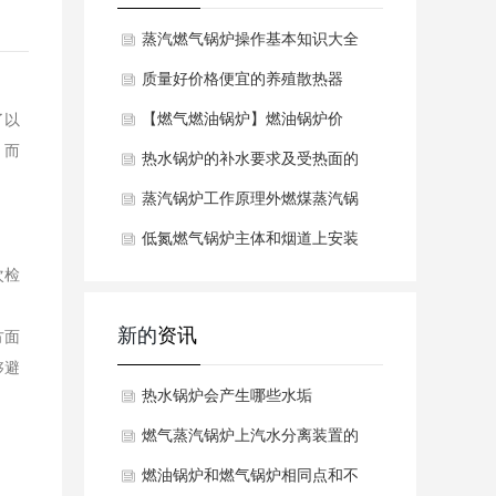
蒸汽燃气锅炉操作基本知识大全
锅炉标准操作
质量好价格便宜的养殖散热器
【燃气燃油锅炉】燃油锅炉价
了以
，而
格，燃气燃油锅炉
热水锅炉的补水要求及受热面的
蒸汽锅炉工作原理外燃煤蒸汽锅
低氮燃气锅炉主体和烟道上安装
次检
防爆门，尽量减
新的
资讯
方面
够避
热水锅炉会产生哪些水垢
燃气蒸汽锅炉上汽水分离装置的
工作原理是什么呢？
燃油锅炉和燃气锅炉相同点和不