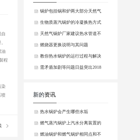
锅炉包括锅和炉两大部分天然气
锅炉电热蒸汽锅
生物质蒸汽锅炉的冷凝换热方式
天然气锅炉厂家建议热水管道不
强自
督。
应太长具有良好
燃烧器更换说明与其问题
燃油
教你热水锅炉的运行过程与解决
製程
缺水问题
需矛盾加剧等问题日益突出2018
年1月21日 星期日生
污染
新的
资讯
压喷
热水锅炉会产生哪些水垢
燃气蒸汽锅炉上汽水分离装置的
装
工作原理是什么呢？
燃油锅炉和燃气锅炉相同点和不