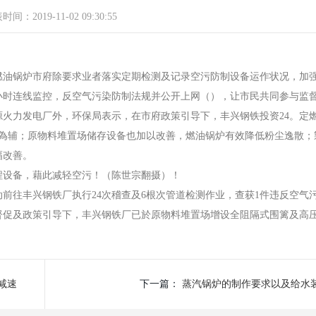
间：2019-11-02 09:30:55
燃油锅炉
市府除要求业者落实定期检测及记录空污防制设备运作状况，加
小时连线监控，反空气污染防制法规并公开上网（），让市民共同参与监
力发电厂外，环保局表示，在市府政策引导下，丰兴钢铁投资24。定
气為辅；原物料堆置场储存设备也加以改善，
燃油锅炉
有效降低粉尘逸散；
幅改善。
设备，藉此减轻空污！（陈世宗翻摄）！
动前往丰兴钢铁厂执行24次稽查及6根次管道检测作业，查获1件违反空气
督促及政策引导下，丰兴钢铁厂已於原物料堆置场增设全阻隔式围篱及高
减速
下一篇：
蒸汽锅炉的制作要求以及给水