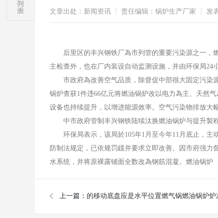
文章出处：新闻资讯
责任编辑：锅炉生产厂家
发表时
后里区的丰兴钢铁厂為市列管的重要污染源之一，
主检查外，也在厂内装设自动监测设施，并由环保局24
市政府為改善空气品质，除督促中部很大固定污染源火
锅炉查获1件违66亿元将燃油锅炉改以电力為主、天然
设备也持续提升，以增进能源效率。空气污染物排放大
中市政府管制丰兴钢铁陆续汰换燃油锅炉与提升製程
环保局表示，该局於105年1月至今年11月底止，主
防制法规定，已依规罚鍰并要求立即改善。因市府强力
水系统，并将原裸露铺面全数改為钢筋混凝。燃油锅炉
上一篇：
的移动底盘应是水平位置燃气锅燃油锅炉炉