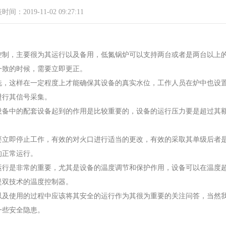
间：2019-11-02 09:27:11
控制，主要很为其运行以及备用，低氮锅炉可以支持两台或者是两台以上
一致的时候，需要立即更正。
洗，这样在一定程度上才能确保其设备的真实水位，工作人员在炉中也设
进行其信号采集。
设备中的配套设备起到的作用是比较重要的，设备的运行压力要是超过其
要立即停止工作，有效的对火口进行适当的更改，有效的采取其单级后者
的正常运行。
运行是非常的重要，尤其是设备的温度调节和保护作用，设备可以在温度
是双技术的温度控制器。
以及使用的过程中应该将其安全的运行作为其很为重要的关注问答，当然
一些安全隐患。