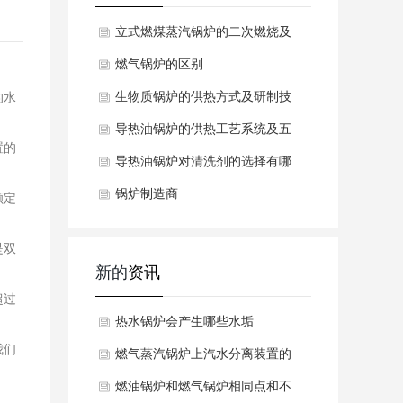
立式燃煤蒸汽锅炉的二次燃烧及
燃气锅炉的区别
生物质锅炉的供热方式及研制技
的水
导热油锅炉的供热工艺系统及五
置的
导热油锅炉对清洗剂的选择有哪
些
锅炉制造商
额定
是双
新的
资讯
超过
热水锅炉会产生哪些水垢
我们
燃气蒸汽锅炉上汽水分离装置的
工作原理是什么呢？
燃油锅炉和燃气锅炉相同点和不