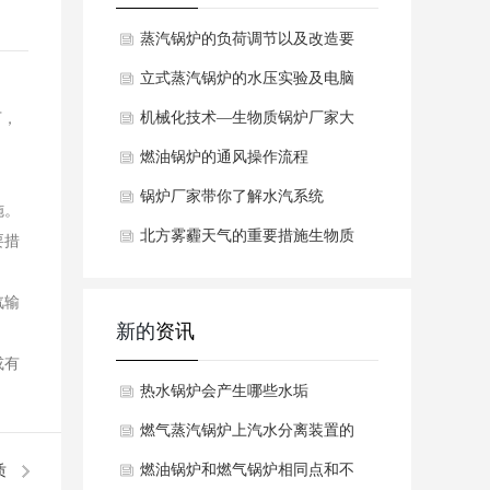
蒸汽锅炉的负荷调节以及改造要
立式蒸汽锅炉的水压实验及电脑
机械化技术—生物质锅炉厂家大
下，
力推广农作物秸
燃油锅炉的通风操作流程
锅炉厂家带你了解水汽系统
施。
北方雾霾天气的重要措施生物质
要措
锅炉厂家是改善
汽输
新的
资讯
或有
热水锅炉会产生哪些水垢
燃气蒸汽锅炉上汽水分离装置的
工作原理是什么呢？
燃油锅炉和燃气锅炉相同点和不
质