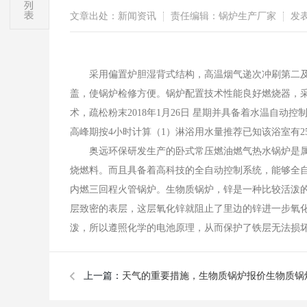
文章出处：新闻资讯
责任编辑：锅炉生产厂家
发表时
采用偏置炉胆湿背式结构，高温烟气递次冲刷第二及
盖，使锅炉检修方便。锅炉配置技术性能良好燃烧器，
术，疏松粉末2018年1月26日 星期并具备着水温自动控
高峰期按4小时计算（1）淋浴用水量推荐已知该浴室有2
奥远环保研发生产的卧式常压燃油燃气热水锅炉是属
烧燃料。而且具备着高科技的全自动控制系统，能够全自
内燃三回程火管锅炉。
生物质锅炉
，锌是一种比较活泼的
层致密的表层，这层氧化锌就阻止了里边的锌进一步氧
泼，所以遵照化学的电池原理，从而保护了铁层无法损坏
上一篇：
天气的重要措施，生物质锅炉报价生物质锅