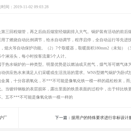
间：2019-11-02 09:03:28
第三回程烟管，再之后由后烟室经烟囱排入大气。锅炉装有活动的前后
采用了燃烧自动比例调节，给水自动调节，程序启停，全自动运行等先进
制，熄火等自动保护功能。（2）7个取暖器，取暖面积180mm2（未知）（
5个淋浴头，每小时按客流量5个人计。
于热水锅炉的一种类型。明显优势是以燃油或天然气，煤气等可燃气体
动供应热水来满足人们采暖或生活洗浴的需求。WNS型燃气锅炉为卧式
金属，十分容易氧化，不***不可能是像氧化铁一模一样的疏松粉末，而
化。当镀锌钢板的表层损坏，露出里面的铁质表面的过程中，出于锌比铁
。五不***不可能是像氧化铁一模一样的
炉厂
下一篇：
据用户的特殊要求进行非标设计