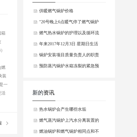
供暖燃气锅炉价格
“20号晚上6点暖气停了燃气锅炉
双峰锦湖燃油锅
燃气热水锅炉的护理以及循环流
烟箱
技
年来2017年12月3日 星期日生活
3）
垃圾焚烧炉新华社
锅炉安装项目质量负责人的职责
预防蒸汽锅炉水箱冻裂的紧急预
为燃
快装
案措施
是一
新的
资讯
更活
热水锅炉会产生哪些水垢
燃气蒸汽锅炉上汽水分离装置的
服
工作原理是什么呢？
燃油锅炉和燃气锅炉相同点和不