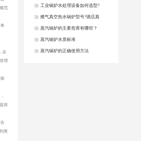
同点分析
工业锅炉水处理设备如何选型?
规范
燃气真空热水锅炉型号?酒店真
，单
空热水锅炉如何选型？
蒸汽锅炉的主要危害有哪些？
蒸汽锅炉水质标准
提
蒸汽锅炉的正确使用方法
，达
管理
去操
内，
提前
符合
到奖