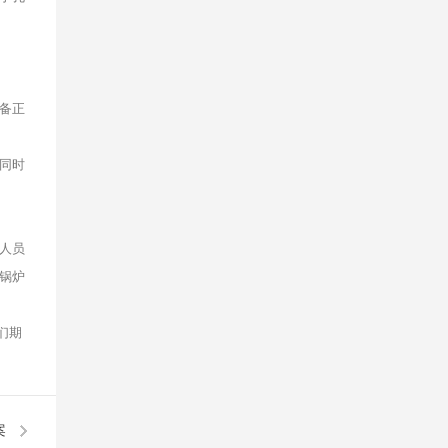
备正
同时
人员
锅炉
我们期
案