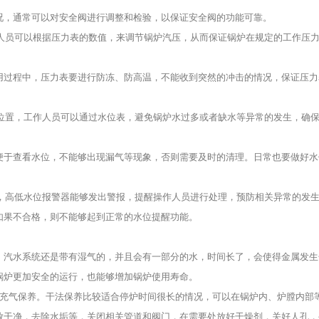
，通常可以对安全阀进行调整和检验，以保证安全阀的功能可靠。
人员可以根据压力表的数值，来调节锅炉汽压，从而保证锅炉在规定的工作压
过程中，压力表要进行防冻、防高温，不能收到突然的冲击的情况，保证压力
位置，工作人员可以通过水位表，避免锅炉水过多或者缺水等异常的发生，确
于查看水位，不能够出现漏气等现象，否则需要及时的清理。日常也要做好水
，高低水位报警器能够发出警报，提醒操作人员进行处理，预防相关异常的发
果不合格，则不能够起到正常的水位提醒功能。
汽水系统还是带有湿气的，并且会有一部分的水，时间长了，会使得金属发生
锅炉更加安全的运行，也能够增加锅炉使用寿命。
充气保养。干法保养比较适合停炉时间很长的情况，可以在锅炉内、炉膛内部
放干净，去除水垢等，关闭相关管道和阀门，在需要处放好干燥剂，关好人孔，