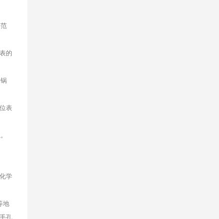
力范
表的
保锅
位表
生。
化学
等地
手孔