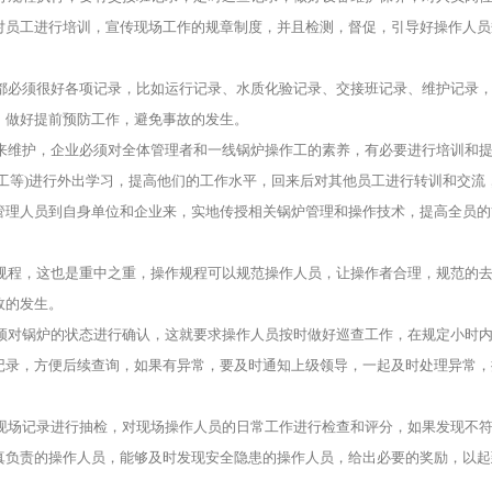
对员工进行培训，宣传现场工作的规章制度，并且检测，督促，引导好操作人员
都必须很好各项记录，比如运行记录、水质化验记录、交接班记录、维护记录
，做好提前预防工作，避免事故的发生。
来维护，企业必须对全体管理者和一线锅炉操作工的素养，有必要进行培训和
工等)进行外出学习，提高他们的工作水平，回来后对其他员工进行转训和交流
管理人员到自身单位和企业来，实地传授相关锅炉管理和操作技术，提高全员的
规程，这也是重中之重，操作规程可以规范操作人员，让操作者合理，规范的
故的发生。
须对锅炉的状态进行确认，这就要求操作人员按时做好巡查工作，在规定小时
记录，方便后续查询，如果有异常，要及时通知上级领导，一起及时处理异常，
现场记录进行抽检，对现场操作人员的日常工作进行检查和评分，如果发现不
真负责的操作人员，能够及时发现安全隐患的操作人员，给出必要的奖励，以起