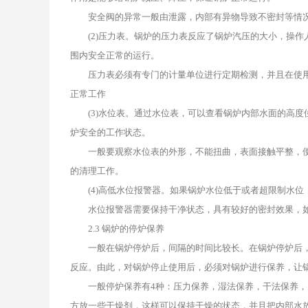
安全阀的异常一般由泄露，内部有异物导致不密封等情况
(2)压力表。锅炉的压力表反应了锅炉汽压的大小，操作
围内安全正常的运行。
压力表必须有专门的计量单位进行定期检测，并且在使用
正常工作
(3)水位表。通过水位表，可以查看锅炉内部水面的高度
炉安全的工作状态。
一般要观察水位表的外形，不能扭曲，表面接触平整，便
的清理工作。
(4)高低水位报警器。如果锅炉水位低于或者超限制水位
水位报警器需要保持干净状态，具有较好的密封效果，如
2.3 锅炉的停炉保养
一般在锅炉停炉后，间隔的时间比较长。在锅炉停炉后，
反应。由此，对锅炉停止使用后，必须对锅炉进行保养，让
一般停炉保养有4种：压力保养，湿法保养，干法保养，
方放一些干燥剂，这样可以保持干燥的状态，并且把内部水