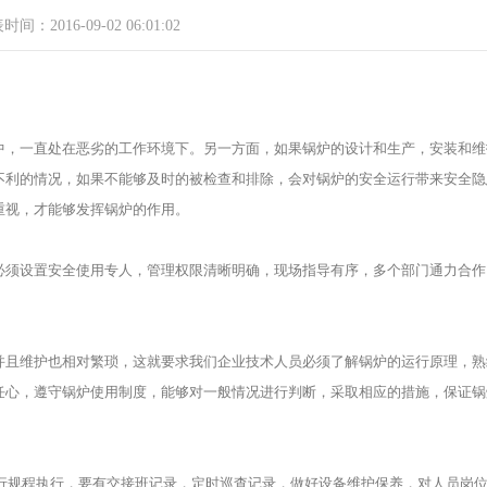
间：2016-09-02 06:01:02
中，一直处在恶劣的工作环境下。另一方面，如果锅炉的设计和生产，安装和维
不利的情况，如果不能够及时的被检查和排除，会对锅炉的安全运行带来安全隐
重视，才能够发挥锅炉的作用。
须设置安全使用专人，管理权限清晰明确，现场指导有序，多个部门通力合作
且维护也相对繁琐，这就要求我们企业技术人员必须了解锅炉的运行原理，熟
任心，遵守锅炉使用制度，能够对一般情况进行判断，采取相应的措施，保证锅
行规程执行，要有交接班记录，定时巡查记录，做好设备维护保养，对人员岗