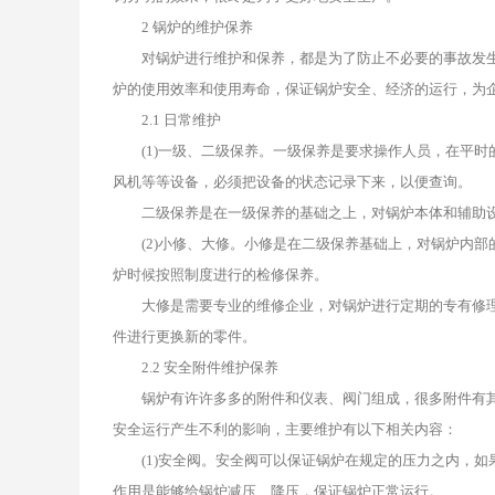
2
锅炉
的维护保养
对锅炉进行维护和保养，都是为了防止不必要的事故发生
炉的使用效率和使用寿命，保证锅炉安全、经济的运行，为
2.1 日常维护
(1)一级、二级保养。一级保养是要求操作人员，在平时
风机等等设备，必须把设备的状态记录下来，以便查询。
二级保养是在一级保养的基础之上，对锅炉本体和辅助设
(2)小修、大修。小修是在二级保养基础上，对锅炉内部
炉时候按照制度进行的检修保养。
大修是需要专业的维修企业，对锅炉进行定期的专有修理
件进行更换新的零件。
2.2 安全附件维护保养
锅炉有许许多多的附件和仪表、阀门组成，很多附件有其
安全运行产生不利的影响，主要维护有以下相关内容：
(1)安全阀。安全阀可以保证锅炉在规定的压力之内，如
作用是能够给锅炉减压、降压，保证锅炉正常运行。