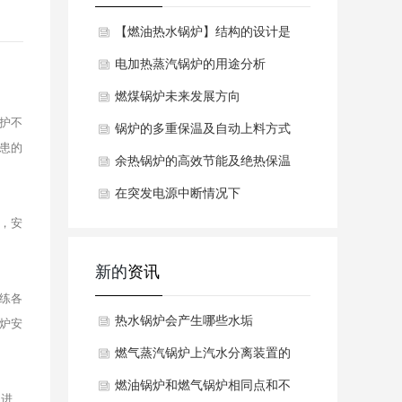
【燃油热水锅炉】结构的设计是
怎样避免爆炸危
电加热蒸汽锅炉的用途分析
燃煤锅炉未来发展方向
护不
锅炉的多重保温及自动上料方式
患的
余热锅炉的高效节能及绝热保温
在突发电源中断情况下
，安
新的
资讯
练各
热水锅炉会产生哪些水垢
炉安
燃气蒸汽锅炉上汽水分离装置的
工作原理是什么呢？
燃油锅炉和燃气锅炉相同点和不
位进