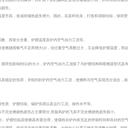
热损失。
度升高，造成排烟热损失增大。因此，应及时吹灰，打焦和清除结垢，保持受
数、挥发分含量、炉膛温度及炉内空气动力工况等。
燃烧因氧气不足而增大Q3，但过量空气系数过大，又会降低炉膛温度，而
而也影响到Q3的大小，炉内空气动力工况除了与炉膛结构和喷燃器型式及
及稳定的负荷，并组织好炉内空气动力工况，使燃料与空气实现充分混合，就
性质、炉膛结垢、锅炉负荷以及运行工况、操作水平等。
完全燃烧热损失占主要部分;而旋风炉的飞灰不完全燃烧热损失较小。
。炉膛结垢及喷燃器布置合理，使煤粉在炉内有充足的停留时间和良好的空
运行调节，保持适当的过量空气系数，火焰中心位置正确并充满整个炉膛，则机