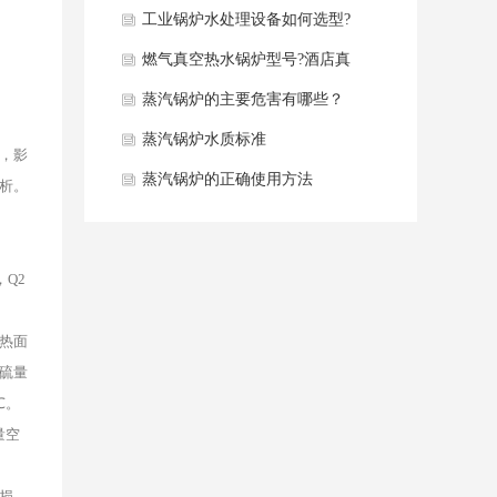
同点分析
工业锅炉水处理设备如何选型?
燃气真空热水锅炉型号?酒店真
空热水锅炉如何选型？
蒸汽锅炉的主要危害有哪些？
蒸汽锅炉水质标准
，影
蒸汽锅炉的正确使用方法
析。
Q2
热面
硫量
℃。
量空
损