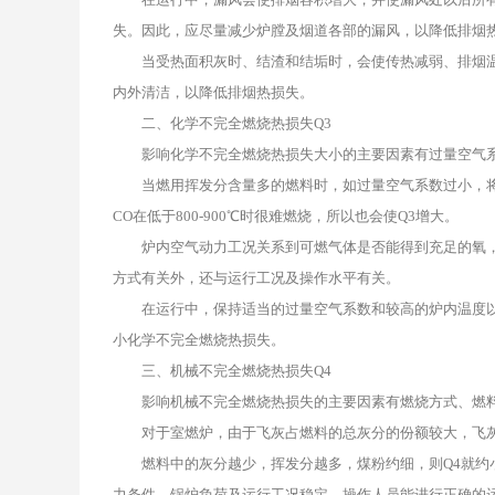
失。因此，应尽量减少炉膛及烟道各部的漏风，以降低排烟
当受热面积灰时、结渣和结垢时，会使传热减弱、排烟温
内外清洁，以降低排烟热损失。
二、化学不完全燃烧热损失Q3
影响化学不完全燃烧热损失大小的主要因素有过量空气系
当燃用挥发分含量多的燃料时，如过量空气系数过小，将使
CO在低于800-900℃时很难燃烧，所以也会使Q3增大。
炉内空气动力工况关系到可燃气体是否能得到充足的氧，因
方式有关外，还与运行工况及操作水平有关。
在运行中，保持适当的过量空气系数和较高的炉内温度以
小化学不完全燃烧热损失。
三、机械不完全燃烧热损失Q4
影响机械不完全燃烧热损失的主要因素有燃烧方式、燃料
对于室燃炉，由于飞灰占燃料的总灰分的份额较大，飞灰不
燃料中的灰分越少，挥发分越多，煤粉约细，则Q4就约小
力条件，锅炉负荷及运行工况稳定，操作人员能进行正确的