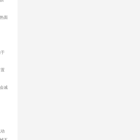
热面
由于
布置
会减
气动
械不