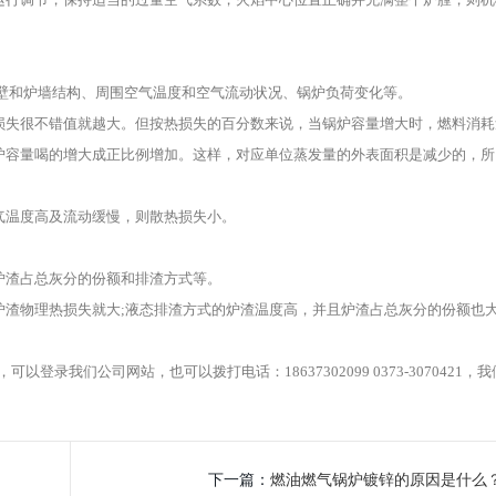
和炉墙结构、周围空气温度和空气流动状况、锅炉负荷变化等。
失很不错值就越大。但按热损失的百分数来说，当锅炉容量增大时，燃料消耗
炉容量喝的增大成正比例增加。这样，对应单位蒸发量的外表面积是减少的，所
温度高及流动缓慢，则散热损失小。
渣占总灰分的份额和排渣方式等。
物理热损失就大;液态排渣方式的炉渣温度高，并且炉渣占总灰分的份额也
可以登录我们公司网站，也可以拨打电话：18637302099 0373-3070421，
下一篇：
燃油燃气锅炉镀锌的原因是什么