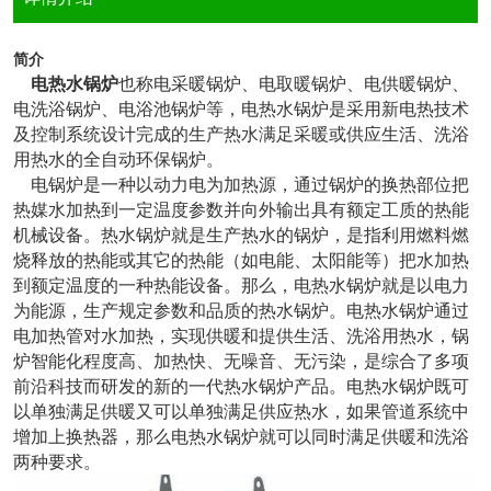
简介
电热水锅炉
也称电采暖锅炉、电取暖锅炉、电供暖锅炉、
电洗浴锅炉、电浴池锅炉等，电热水锅炉是采用新电热技术
及控制系统设计完成的生产热水满足采暖或供应生活、洗浴
用热水的全自动环保锅炉。
电锅炉是一种以动力电为加热源，通过锅炉的换热部位把
热媒水加热到一定温度参数并向外输出具有额定工质的热能
机械设备。热水锅炉就是生产热水的锅炉，是指利用燃料燃
烧释放的热能或其它的热能（如电能、太阳能等）把水加热
到额定温度的一种热能设备。那么，电热水锅炉就是以电力
为能源，生产规定参数和品质的热水锅炉。电热水锅炉通过
电加热管对水加热，实现供暖和提供生活、洗浴用热水，锅
炉智能化程度高、加热快、无噪音、无污染，是综合了多项
前沿科技而研发的新的一代热水锅炉产品。电热水锅炉既可
以单独满足供暖又可以单独满足供应热水，如果管道系统中
增加上换热器，那么电热水锅炉就可以同时满足供暖和洗浴
两种要求。