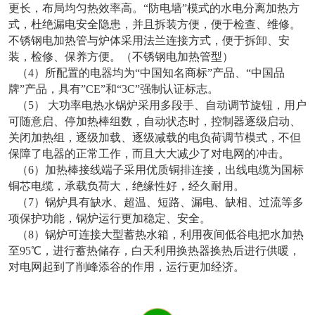
更长，布局均匀热效率高。“防电墙”模式的水电分离加热方
式，杜绝漏电安全隐患，并且拆装方便，便于检查、维修。
不锈钢电加热管与炉体采用法兰连接方式，便于拆卸、安
装，检修、保养方便。（不锈钢电加热管型）
（4）所配置的电器均为“中国知名商标”产品、“中国品
牌”产品，具有”CE”和“3C”强制认证标志。
（5） 大功率电热水锅炉采用多段手、自动调节旋钮，用户
可随意启、停加热棒组数，自动状态时，控制器逐级启动、
关闭加热组，逐级加载、逐级减载的电负荷调节模式，不但
保障了电器的正常工作，而且大大减少了对电网的冲击。
（6）加热棒接线端子采用优质铜排连接，出线电缆为国标
铜芯电缆，承载负荷大，绝缘性好，经久耐用。
（7）锅炉具有缺水、超温、短路、漏电、缺相、过流等多
项保护功能，锅炉运行更加稳定、安全。
（8）锅炉可连接大型蓄热水箱，利用夜间低谷电把水加热
至95℃，进行蓄热储存，白天利用换热器换热后进行供暖，
对电网起到了削峰添谷的作用，运行更加经济。