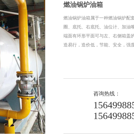
燃油锅炉油箱
燃油锅炉油箱属于一种燃油锅炉配套
圈、底托、右底托、油位计、加油
端面有环形平面可与左、右侧箱盖
造易行，造价低，节能、安全，强
咨询热线：
15649988
15649988