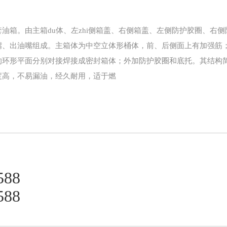
油箱。由主箱du体、左zhi侧箱盖、右侧箱盖、左侧防护胶圈、右侧
嘴、出油嘴组成。主箱体为中空立体形桶体，前、后侧面上有加强筋
的环形平面分别对接焊接成密封箱体；外加防护胶圈和底托。其结构
度高，不易漏油，经久耐用，适于燃
588
588